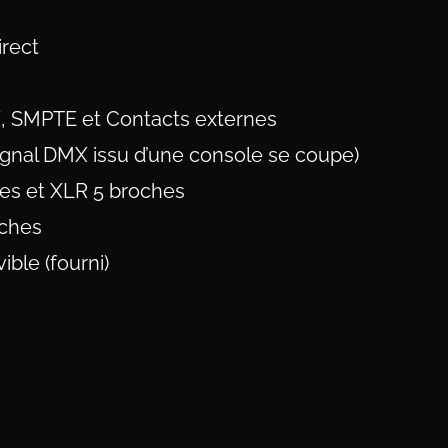
irect
 SMPTE et Contacts externes
ignal DMX issu d’une console se coupe)
es et XLR 5 broches
oches
ble (fourni)