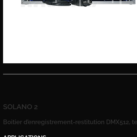
SOLANO 2
Boitier d’enregistrement-restitution DMX512, t