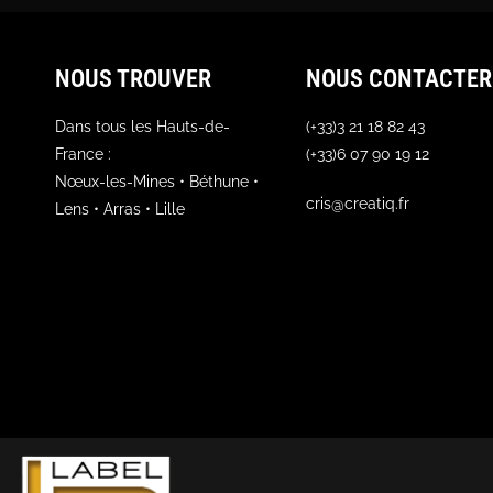
NOUS TROUVER
NOUS CONTACTER
Dans tous les Hauts-de-
(+33)3 21 18 82 43
France :
(+33)6 07 90 19 12
Nœux-les-Mines • Béthune •
cris@creatiq.fr
Lens • Arras • Lille