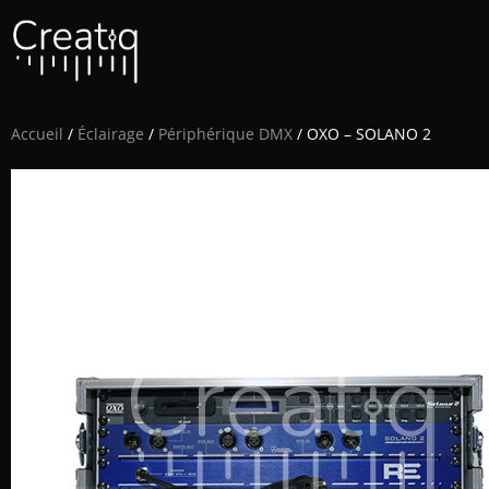
Accueil
/
Éclairage
/
Périphérique DMX
/ OXO – SOLANO 2