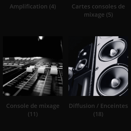
Amplification
(4)
Cartes consoles de
mixage
(5)
Console de mixage
Diffusion / Enceintes
(11)
(18)