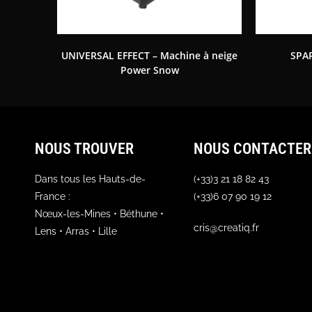
UNIVERSAL EFFECT – Machine à neige
SPA
Power Snow
NOUS TROUVER
NOUS CONTACTER
Dans tous les Hauts-de-
(+33)3 21 18 82 43
France :
(+33)6 07 90 19 12
Nœux-les-Mines • Béthune •
cris@creatiq.fr
Lens • Arras • Lille