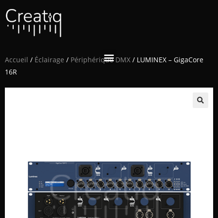
Accueil
/
Éclairage
/
Périphérique DMX
/ LUMINEX – GigaCore
16R
🔍