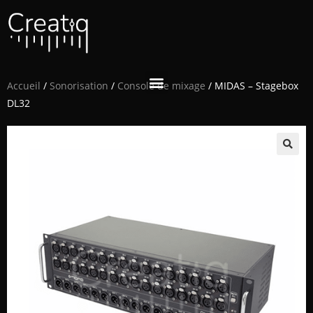
Accueil
/
Sonorisation
/
Console de mixage
/ MIDAS – Stagebox
DL32
🔍