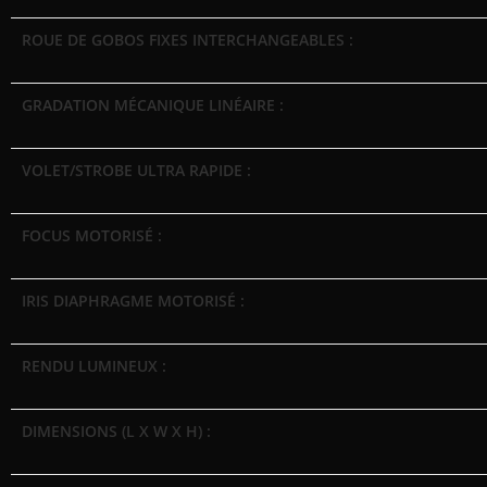
ROUE DE GOBOS FIXES INTERCHANGEABLES :
GRADATION MÉCANIQUE LINÉAIRE :
VOLET/STROBE ULTRA RAPIDE :
FOCUS MOTORISÉ :
IRIS DIAPHRAGME MOTORISÉ :
RENDU LUMINEUX :
DIMENSIONS (L X W X H) :