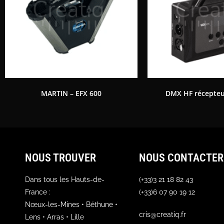
MARTIN – EFX 600
DMX HF récepteu
NOUS TROUVER
NOUS CONTACTER
Dans tous les Hauts-de-
(+33)3 21 18 82 43
France :
(+33)6 07 90 19 12
Nœux-les-Mines • Béthune •
cris@creatiq.fr
Lens • Arras • Lille