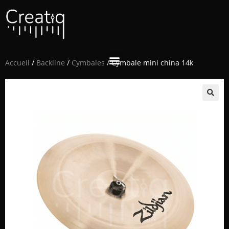
Accueil
/
Backline
/
Cymbales
/ Cymbale mini china 14k
🔍