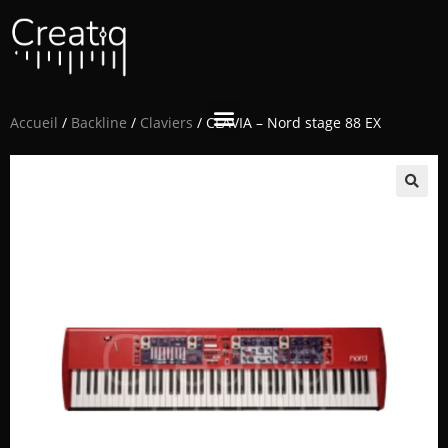
Accueil
/
Backline
/
Claviers
/ CLAVIA – Nord stage 88 EX
🔍